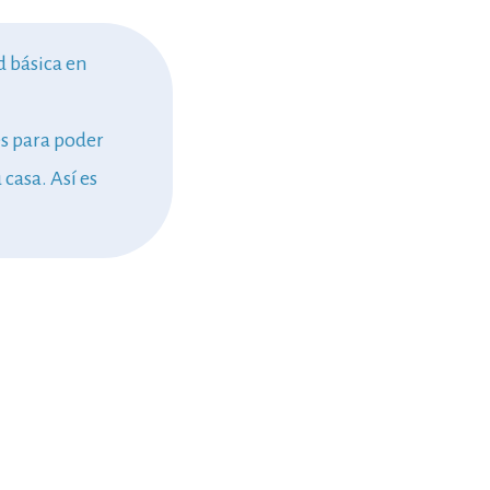
d básica en
s para poder
casa. Así es