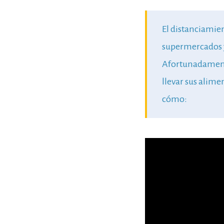
El distanciamien
supermercados 
Afortunadamente
llevar sus alime
cómo: