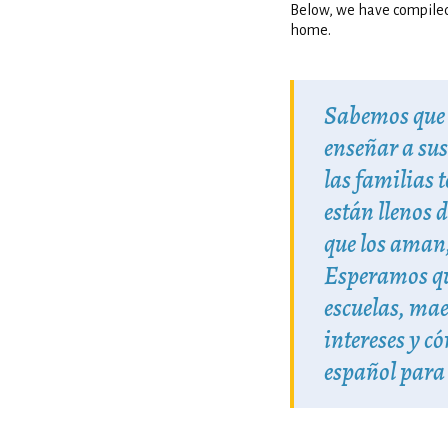
Below, we have compiled a
home.
Sabemos que l
enseñar a sus
las familias 
están llenos 
que los aman,
Esperamos que
escuelas, mae
intereses y c
español para 