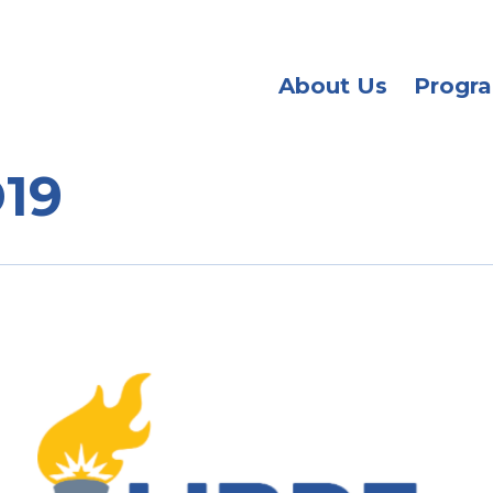
About Us
Progr
19