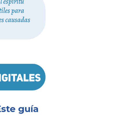
 espíritu
tiles para
des causadas
ste guía