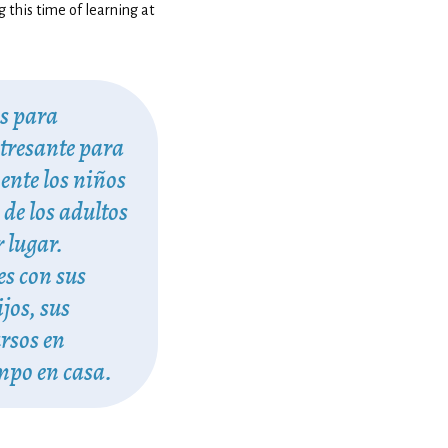
 this time of learning at
as para
stresante para
ente los niños
 de los adultos
 lugar.
es con sus
jos, sus
ursos en
empo en casa.