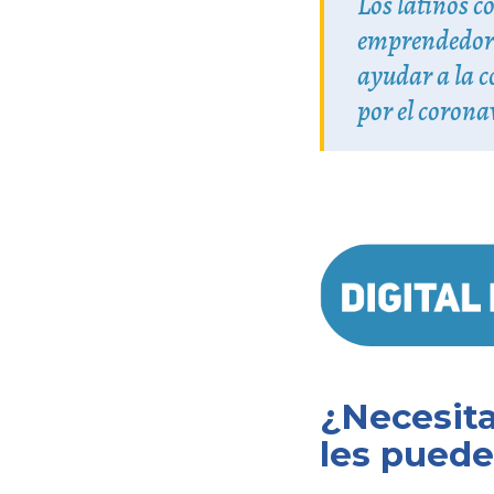
Los latinos c
emprendedor d
ayudar a la c
por el corona
¿Necesita
les puede