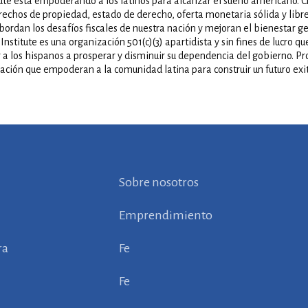
tute está empoderando a los latinos para alcanzar el sueño americano. C
rechos de propiedad, estado de derecho, oferta monetaria sólida y lib
bordan los desafíos fiscales de nuestra nación y mejoran el bienestar g
stitute es una organización 501(c)(3) apartidista y sin fines de lucro qu
 a los hispanos a prosperar y disminuir su dependencia del gobierno. P
ación que empoderan a la comunidad latina para construir un futuro exi
Sobre nosotros
Emprendimiento
ra
Fe
Fe