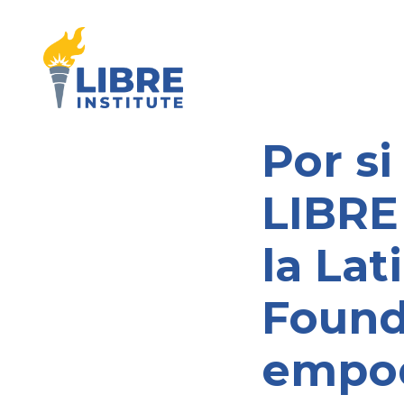
Por si
LIBRE 
la La
Found
empod