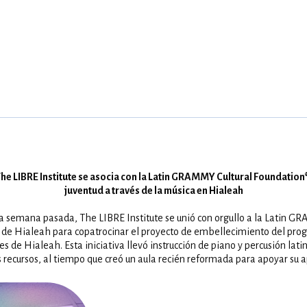
: The LIBRE Institute se asocia con la Latin GRAMMY Cultural Foundatio
juventud a través de la música en Hialeah
a semana pasada, The LIBRE Institute se unió con orgullo a la Latin G
d de Hialeah para copatrocinar el proyecto de embellecimiento del pr
es de Hialeah. Esta iniciativa llevó instrucción de piano y percusión lati
recursos, al tiempo que creó un aula recién reformada para apoyar su a