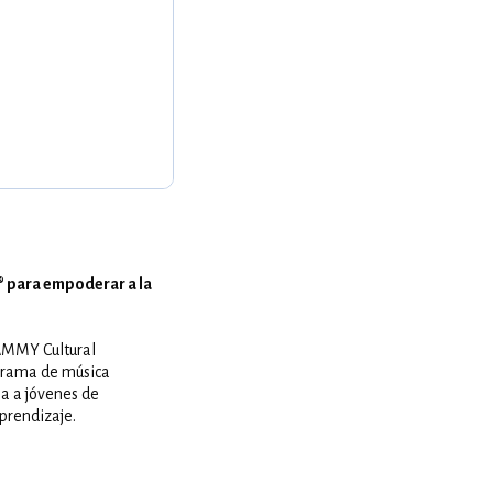
n® para empoderar a la
RAMMY Cultural
ograma de música
na a jóvenes de
prendizaje.