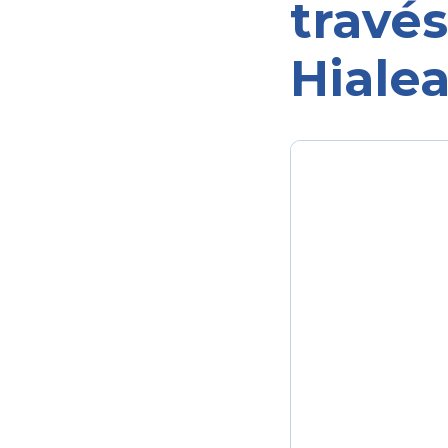
través
Hiale